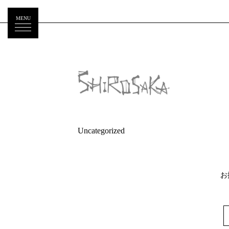
Warning
: Attempt to read property "name" on null in
/home/r4346472
MENU
Uncategorized
お