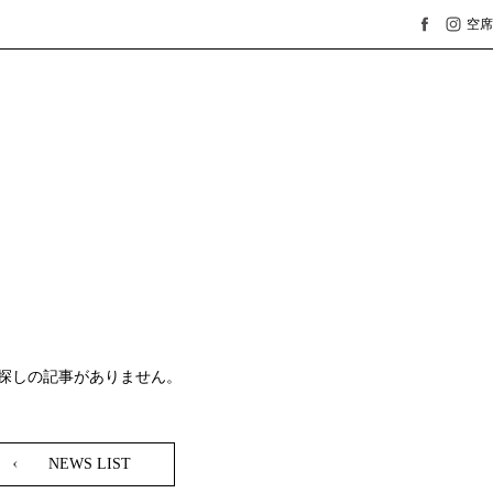
空席
/public_html/shirosaka.jp/wp-content/themes/shirosaka/archive.p
探しの記事がありません。
NEWS LIST